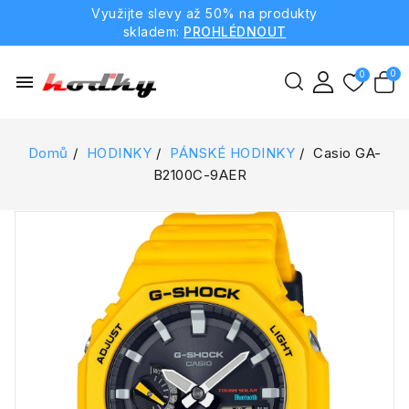
Využijte slevy až 50% na produkty
skladem:
PROHLÉDNOUT
menu
Domů
HODINKY
PÁNSKÉ HODINKY
Casio GA-
B2100C-9AER