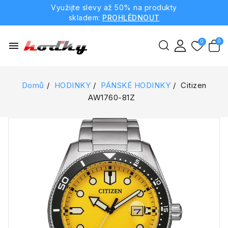
Využijte slevy až 50% na produkty
skladem:
PROHLÉDNOUT
menu
Domů
HODINKY
PÁNSKÉ HODINKY
Citizen
AW1760-81Z