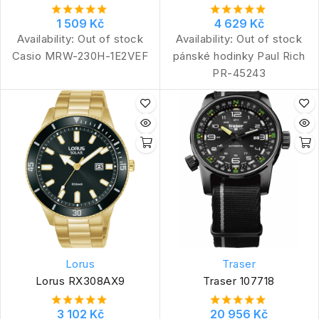
1 509 Kč
4 629 Kč
Availability:
Out of stock
Availability:
Out of stock
Casio MRW-230H-1E2VEF
pánské hodinky Paul Rich
PR-45243
Lorus
Traser
Lorus RX308AX9
Traser 107718
3 102 Kč
20 956 Kč