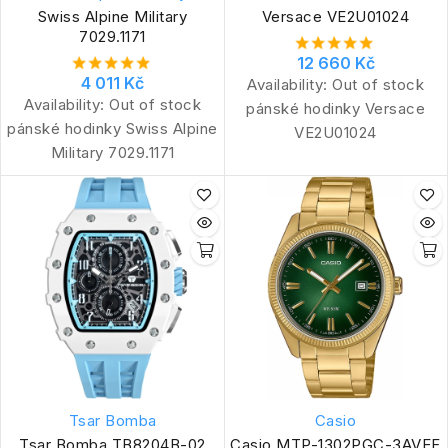
Swiss Alpine Military
Versace VE2U01024
7029.1171
12 660 Kč
4 011 Kč
Availability:
Out of stock
Availability:
Out of stock
pánské hodinky Versace
pánské hodinky Swiss Alpine
VE2U01024
Military 7029.1171
Tsar Bomba
Casio
Tsar Bomba TB8204B-02
Casio MTP-1302PGC-3AVEF