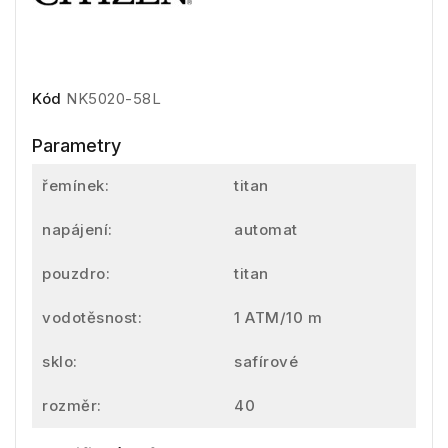
Kód
NK5020-58L
Parametry
řemínek:
titan
napájení:
automat
pouzdro:
titan
vodotěsnost:
1 ATM/10 m
sklo:
safírové
rozměr:
40