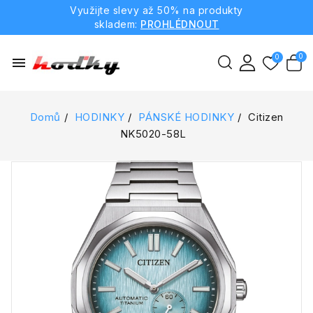
Využijte slevy až 50% na produkty
skladem:
PROHLÉDNOUT
menu
Domů
HODINKY
PÁNSKÉ HODINKY
Citizen
NK5020-58L