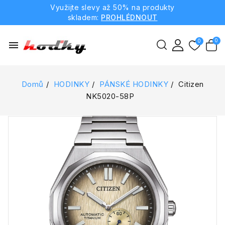
Využijte slevy až 50% na produkty
skladem:
PROHLÉDNOUT
menu
Domů
HODINKY
PÁNSKÉ HODINKY
Citizen
NK5020-58P