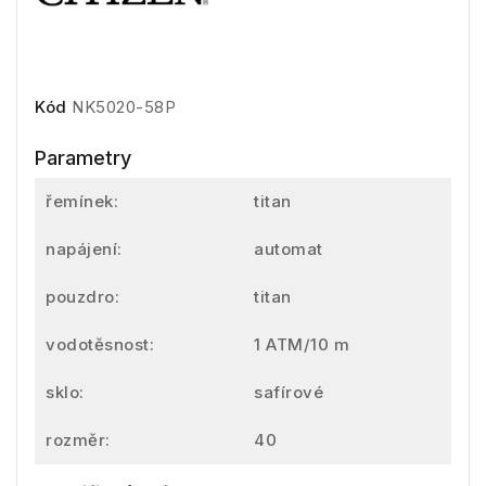
Kód
NK5020-58P
Parametry
řemínek:
titan
napájení:
automat
pouzdro:
titan
vodotěsnost:
1 ATM/10 m
sklo:
safírové
rozměr:
40