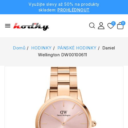
Využijte slevy až 50% na produkty
skladem:
PROHLÉDNOUT
menu
Domů
HODINKY
PÁNSKÉ HODINKY
Daniel
Wellington DW00100611