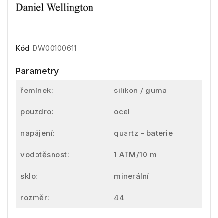
Kód
DW00100611
Parametry
řemínek:
silikon / guma
pouzdro:
ocel
napájení:
quartz - baterie
vodotěsnost:
1 ATM/10 m
sklo:
minerální
rozměr:
44