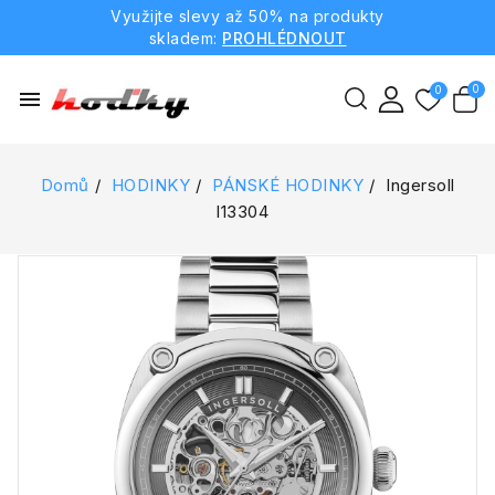
Využijte slevy až 50% na produkty
skladem:
PROHLÉDNOUT
menu
Domů
HODINKY
PÁNSKÉ HODINKY
Ingersoll
I13304