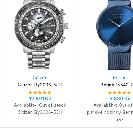
Citizen
Bering
Citizen By3006-53H
Bering 15540-
12 691 Kč
3 839 Kč
Availability:
Out of stock
Availability:
Out of
Citizen By3006-53H
pánské hodinky Beri
397