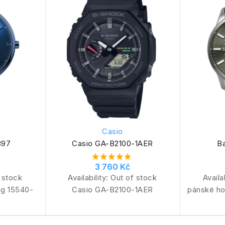
Casio
397
Casio GA-B2100-1AER
B
3 760 Kč
 stock
Availability:
Out of stock
Availa
ng 15540-
Casio GA-B2100-1AER
pánské ho