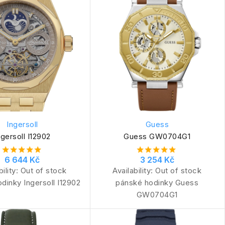
Ingersoll
Guess
ngersoll I12902
Guess GW0704G1
6 644 Kč
3 254 Kč
bility:
Out of stock
Availability:
Out of stock
dinky Ingersoll I12902
pánské hodinky Guess
GW0704G1