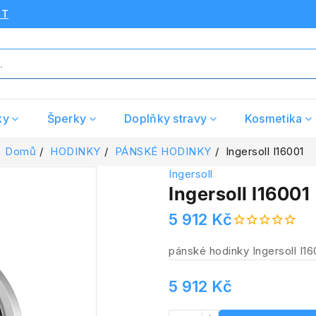
UT
ky
Šperky
Doplňky stravy
Kosmetika
Domů
HODINKY
PÁNSKÉ HODINKY
Ingersoll I16001
Ingersoll
Ingersoll I16001
5 912 Kč
pánské hodinky Ingersoll I16
5 912 Kč