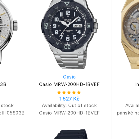
Casio
03B
Casio MRW-200HD-1BVEF
I
1 527 Kč
 stock
Availability:
Out of stock
Availa
oll I05803B
Casio MRW-200HD-1BVEF
pánské ho