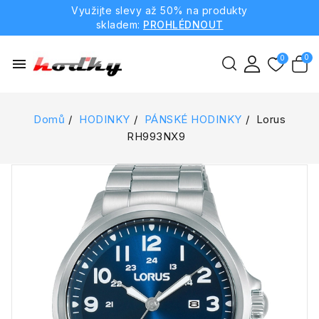
Využijte slevy až 50% na produkty
skladem:
PROHLÉDNOUT
menu
Domů
HODINKY
PÁNSKÉ HODINKY
Lorus
RH993NX9