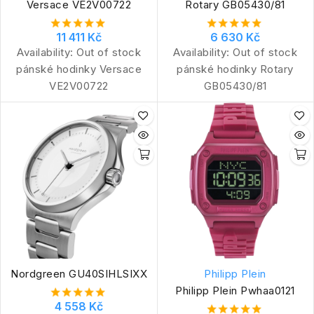
Versace VE2V00722
Rotary GB05430/81
11 411 Kč
6 630 Kč
Availability:
Out of stock
Availability:
Out of stock
pánské hodinky Versace
pánské hodinky Rotary
VE2V00722
GB05430/81
Nordgreen GU40SIHLSIXX
Philipp Plein
Philipp Plein Pwhaa0121
4 558 Kč