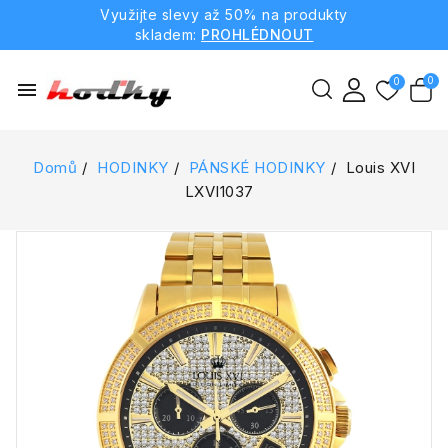
Využijte slevy až 50% na produkty
skladem:
PROHLÉDNOUT
menu
Domů
HODINKY
PÁNSKÉ HODINKY
Louis XVI
LXVI1037