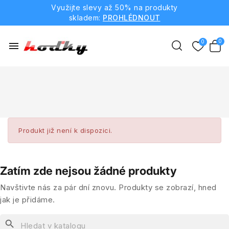
Využijte slevy až 50% na produkty
skladem:
PROHLÉDNOUT
menu
Produkt již není k dispozici.
Zatím zde nejsou žádné produkty
Navštivte nás za pár dní znovu. Produkty se zobrazí, hned
jak je přidáme.
search