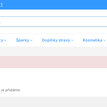
UT
ky
Šperky
Doplňky stravy
Kosmetika
 je přidáme.