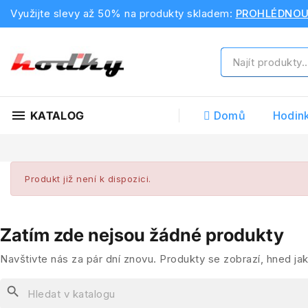
Využijte slevy až 50% na produkty skladem:
PROHLÉDNO
menu
KATALOG
Domů
Hodin
Produkt již není k dispozici.
Zatím zde nejsou žádné produkty
Navštivte nás za pár dní znovu. Produkty se zobrazí, hned jak
search