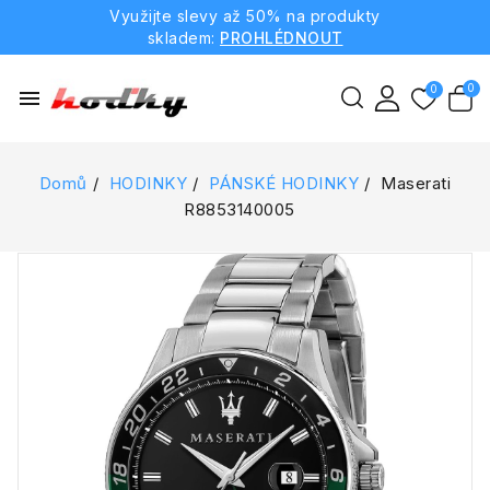
Využijte slevy až 50% na produkty
skladem:
PROHLÉDNOUT
menu
Domů
HODINKY
PÁNSKÉ HODINKY
Maserati
R8853140005