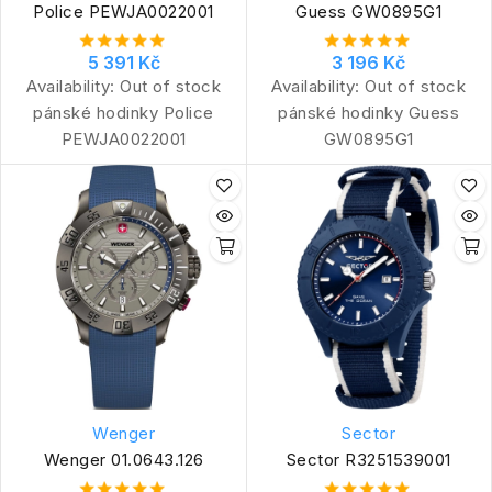
Police PEWJA0022001
Guess GW0895G1
5 391 Kč
3 196 Kč
Availability:
Out of stock
Availability:
Out of stock
pánské hodinky Police
pánské hodinky Guess
PEWJA0022001
GW0895G1
Wenger
Sector
Wenger 01.0643.126
Sector R3251539001