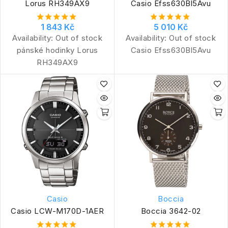
Lorus RH349AX9
Casio Efss630Bl5Avu
1 843 Kč
5 010 Kč
Availability:
Out of stock
Availability:
Out of stock
pánské hodinky Lorus
Casio Efss630Bl5Avu
RH349AX9
Casio
Boccia
Casio LCW-M170D-1AER
Boccia 3642-02