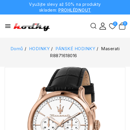
Využijte slevy až 50% na produkty
skladem:
PROHLÉDNOUT
menu
Domů
HODINKY
PÁNSKÉ HODINKY
Maserati
R8871618016