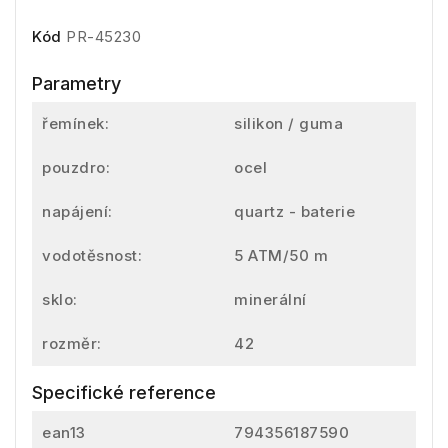
Kód
PR-45230
Parametry
řemínek:
silikon / guma
pouzdro:
ocel
napájení:
quartz - baterie
vodotěsnost:
5 ATM/50 m
sklo:
minerální
rozměr:
42
Specifické reference
ean13
794356187590