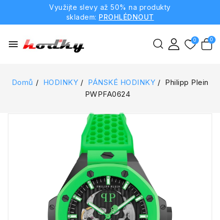
Využijte slevy až 50% na produkty
skladem:
PROHLÉDNOUT
menu
Domů
HODINKY
PÁNSKÉ HODINKY
Philipp Plein
PWPFA0624