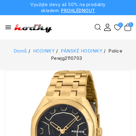
Využijte slevy až 50% na produkty
skladem:
PROHLÉDNOUT
menu
Domů
HODINKY
PÁNSKÉ HODINKY
Police
Pewjg2110703