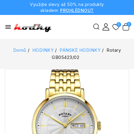
Využijte slevy až 50% na produkty
skladem:
PROHLÉDNOUT
menu
Domů
HODINKY
PÁNSKÉ HODINKY
Rotary
GB05423/02