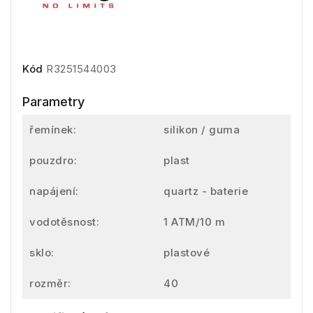
Kód
R3251544003
Parametry
řemínek:
silikon / guma
pouzdro:
plast
napájení:
quartz - baterie
vodotěsnost:
1 ATM/10 m
sklo:
plastové
rozměr:
40