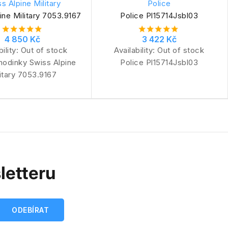
s Alpine Military
Police
ine Military 7053.9167
Police Pl15714Jsbl03
4 850 Kč
3 422 Kč
bility:
Out of stock
Availability:
Out of stock
hodinky Swiss Alpine
Police Pl15714Jsbl03
itary 7053.9167
letteru