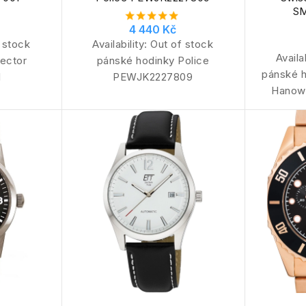
S
4 440 Kč
 stock
Availability:
Out of stock
Availa
ector
pánské hodinky Police
pánské h
1
PEWJK2227809
Hanow