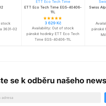
ETT Eco Tech Time
Swis
02
ETT Eco Tech Time EGS-40406-
Swiss Alp
11L
3 629 Kč
 stock
Availa
Availability:
Out of stock
a 3631-02
pánské 
pánské hodinky ETT Eco Tech
Mil
Time EGS-40406-11L
ste se k odběru našeho news