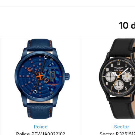
10 
Police
Sector
Police PEWJA0022102
Sector R325151