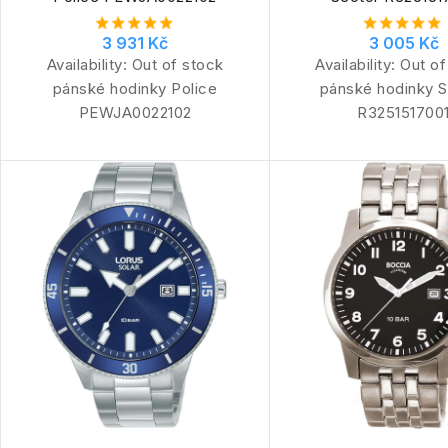
3 931 Kč
3 005 Kč
Availability:
Out of stock
Availability:
Out of
pánské hodinky Police
pánské hodinky S
PEWJA0022102
R325151700