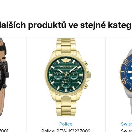
dalších produktů ve stejné katego
Police
Swis
7001
Police PEWJK2227809
Swis