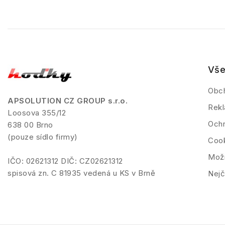
Vše
Obc
APSOLUTION CZ GROUP s.r.o.
Rekl
Loosova 355/12
Ochr
638 00 Brno
(pouze sídlo firmy)
Coo
Možn
IČO: 02621312 DIČ: CZ02621312
spisová zn. C 81935 vedená u KS v Brně
Nejč