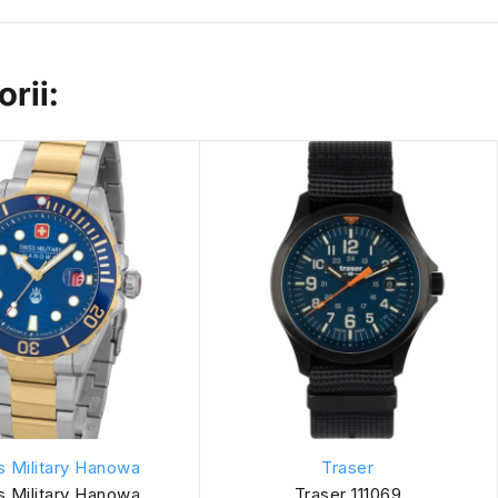
rii:
s Military Hanowa
Traser
s Military Hanowa
Traser 111069