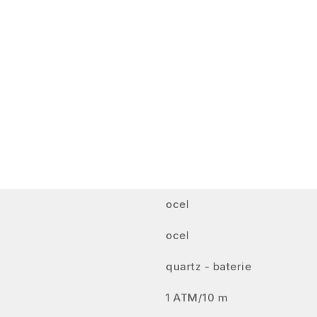
ocel
ocel
quartz - baterie
1 ATM/10 m