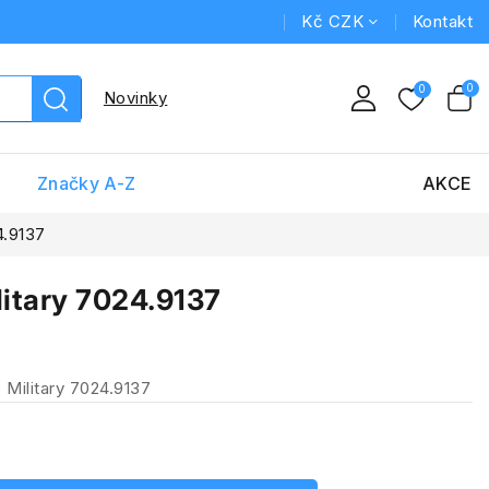
Kč CZK
Kontakt
Novinky
Značky A-Z
AKCE
4.9137
litary 7024.9137
 Military 7024.9137