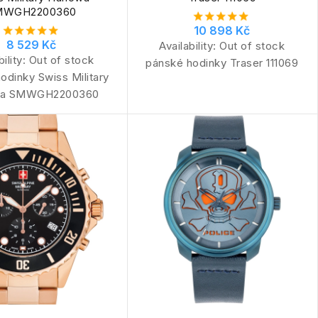
MWGH2200360
10 898 Kč
8 529 Kč
Availability:
Out of stock
bility:
Out of stock
pánské hodinky Traser 111069
odinky Swiss Military
a SMWGH2200360