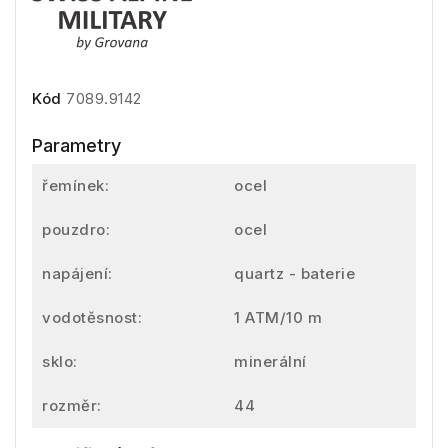
Kód
7089.9142
Parametry
řemínek:
ocel
pouzdro:
ocel
napájení:
quartz - baterie
vodotěsnost:
1 ATM/10 m
sklo:
minerální
rozměr:
44