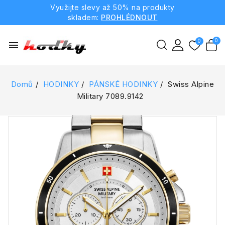
Využijte slevy až 50% na produkty
skladem:
PROHLÉDNOUT
menu
Domů
HODINKY
PÁNSKÉ HODINKY
Swiss Alpine
Military 7089.9142