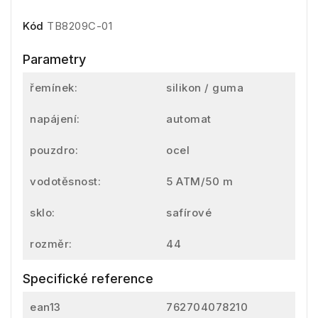
Kód
TB8209C-01
Parametry
řemínek:
silikon / guma
napájení:
automat
pouzdro:
ocel
vodotěsnost:
5 ATM/50 m
sklo:
safírové
rozměr:
44
Specifické reference
ean13
762704078210