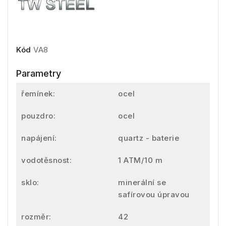
Kód
VA8
Parametry
řemínek:
ocel
pouzdro:
ocel
napájení:
quartz - baterie
vodotěsnost:
1 ATM/10 m
sklo:
minerální se
safírovou úpravou
rozměr:
42