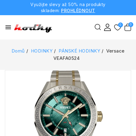
Využijte slevy až 50% na produkty
skladem:
PROHLÉDNOUT
menu
Domů
HODINKY
PÁNSKÉ HODINKY
Versace
VEAFA0524