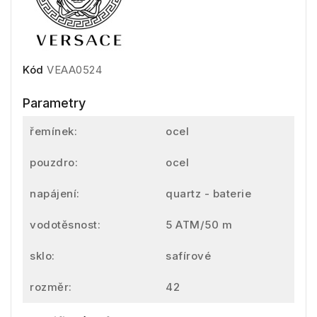
Kód
VEAA0524
Parametry
řemínek:
ocel
pouzdro:
ocel
napájení:
quartz - baterie
vodotěsnost:
5 ATM/50 m
sklo:
safírové
rozměr:
42