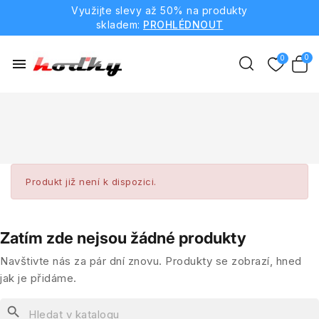
Využijte slevy až 50% na produkty
skladem:
PROHLÉDNOUT
menu
Produkt již není k dispozici.
Zatím zde nejsou žádné produkty
Navštivte nás za pár dní znovu. Produkty se zobrazí, hned
jak je přidáme.
search