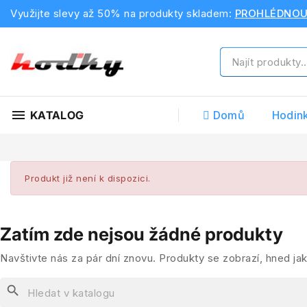
Využijte slevy až 50% na produkty skladem:
PROHLÉDNO
menu
KATALOG
Domů
Hodin
Produkt již není k dispozici.
Zatím zde nejsou žádné produkty
Navštivte nás za pár dní znovu. Produkty se zobrazí, hned jak
search