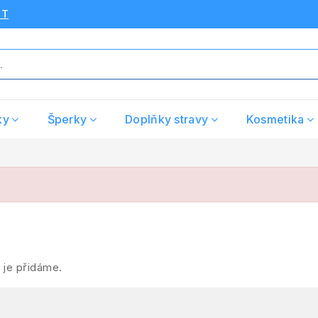
UT
ky
Šperky
Doplňky stravy
Kosmetika
 je přidáme.