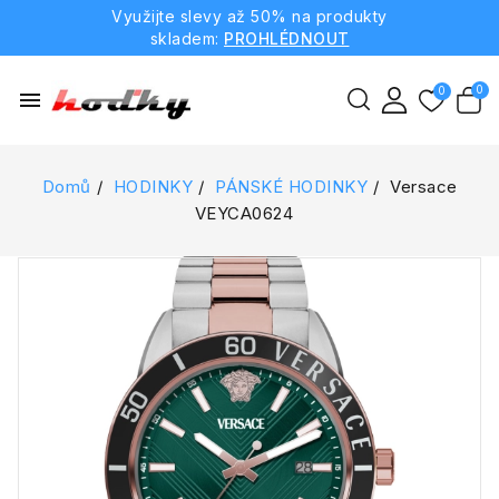
Využijte slevy až 50% na produkty
skladem:
PROHLÉDNOUT
menu
Domů
HODINKY
PÁNSKÉ HODINKY
Versace
VEYCA0624