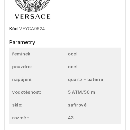
Kód
VEYCA0624
Parametry
řemínek:
ocel
pouzdro:
ocel
napájení:
quartz - baterie
vodotěsnost:
5 ATM/50 m
sklo:
safírové
rozměr:
43