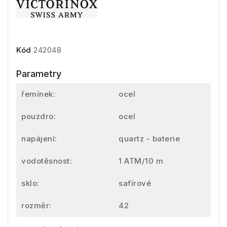
Kód
242048
Parametry
řemínek:
ocel
pouzdro:
ocel
napájení:
quartz - baterie
vodotěsnost:
1 ATM/10 m
sklo:
safírové
rozměr:
42