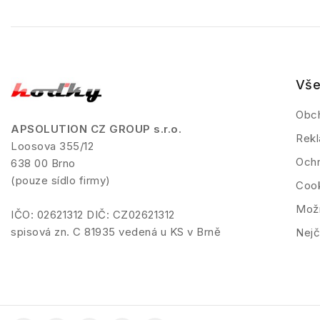
Vše
Obc
APSOLUTION CZ GROUP s.r.o.
Rekl
Loosova 355/12
Ochr
638 00 Brno
(pouze sídlo firmy)
Coo
Možn
IČO: 02621312 DIČ: CZ02621312
spisová zn. C 81935 vedená u KS v Brně
Nejč