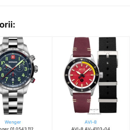
rii:
Wenger
AVI-8
ger 01.0543.112
AVI-8 AV-4103-04