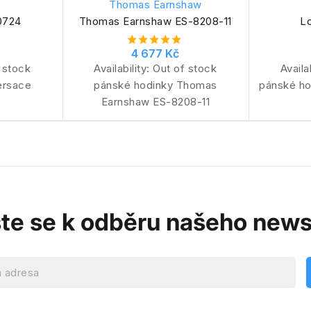
Thomas Earnshaw
0724
Thomas Earnshaw ES-8208-11
L
4 677 Kč
 stock
Availability:
Out of stock
Availa
ersace
pánské hodinky Thomas
pánské ho
Earnshaw ES-8208-11
ste se k odběru našeho news