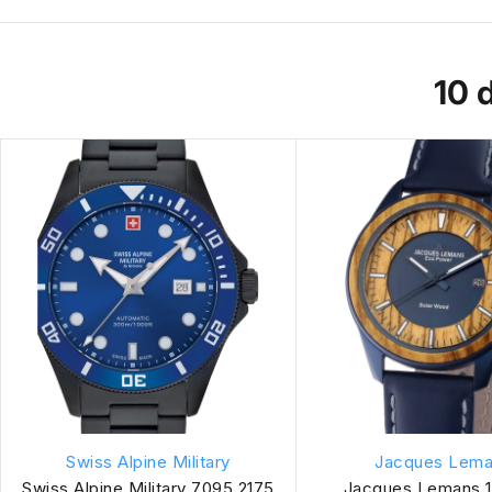
10 
Swiss Alpine Military
Jacques Lem
Swiss Alpine Military 7095.2175
Jacques Lemans 1