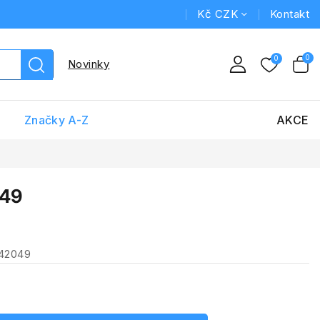
Kč CZK
Kontakt
Novinky
Značky A-Z
AKCE
049
242049