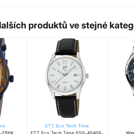
dalších produktů ve stejné katego
ans
ETT Eco Tech Time
-2116K
ETT Eco Tech Time EGS-40406-
Wen