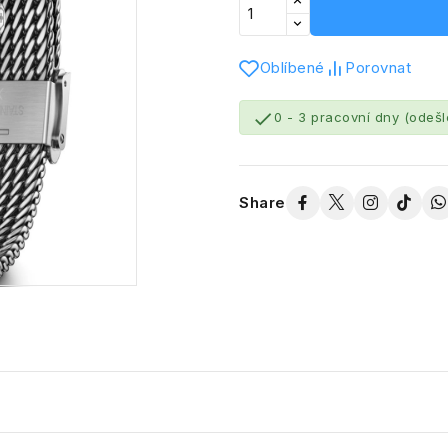
Oblíbené
Porovnat

0 - 3 pracovní dny (odeš
Share