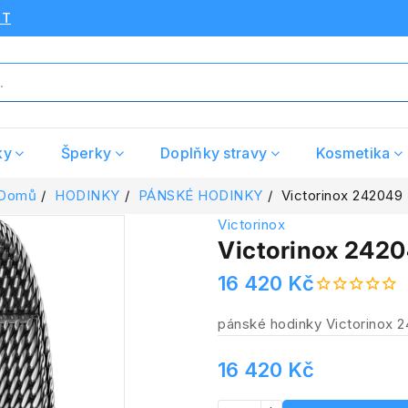
UT
ky
Šperky
Doplňky stravy
Kosmetika
Domů
HODINKY
PÁNSKÉ HODINKY
Victorinox 242049
Victorinox
Victorinox 242
16 420 Kč
pánské hodinky Victorinox 
16 420 Kč