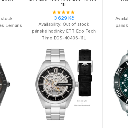
11L
3 629 Kč
 stock
Availa
Availability:
Out of stock
ues Lemans
pánsk
pánské hodinky ETT Eco Tech
Time EGS-40406-11L