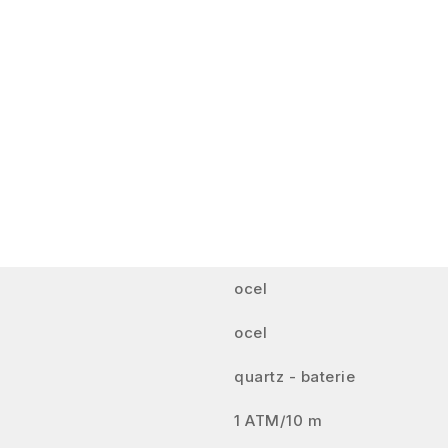
ocel
ocel
quartz - baterie
1 ATM/10 m