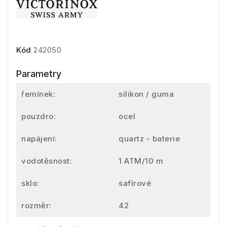
Kód
242050
Parametry
řemínek:
silikon / guma
pouzdro:
ocel
napájení:
quartz - baterie
vodotěsnost:
1 ATM/10 m
sklo:
safírové
rozměr:
42