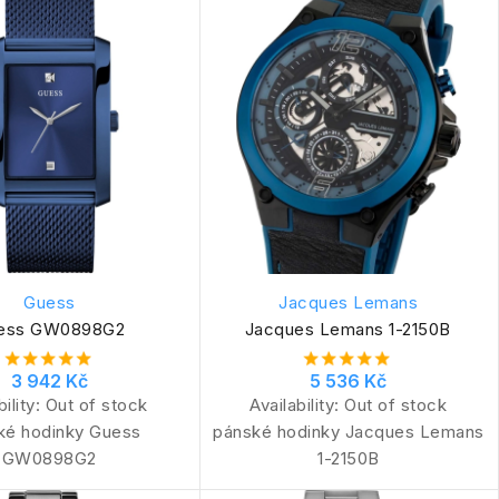
Guess
Jacques Lemans
ess GW0898G2
Jacques Lemans 1-2150B
3 942 Kč
5 536 Kč
bility:
Out of stock
Availability:
Out of stock
ké hodinky Guess
pánské hodinky Jacques Lemans
GW0898G2
1-2150B