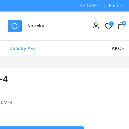
Kč CZK
Kontakt
Novinky
Značky A-Z
AKCE
-4
160M-4