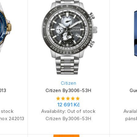
Citizen
013
Citizen By3006-53H
Gu
12 691 Kč
 stock
Availability:
Out of stock
Availa
inox 242013
Citizen By3006-53H
páns