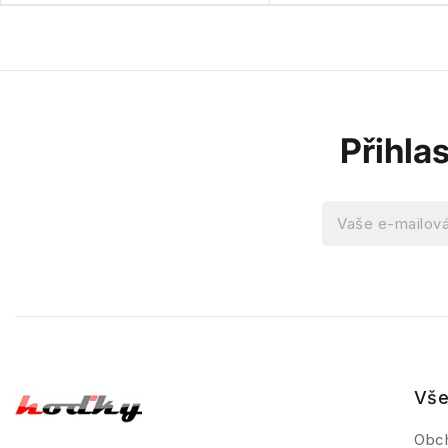
Přihla
Vše
Obc