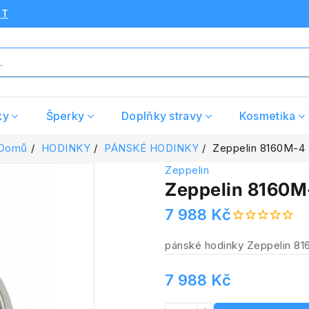
UT
ky
Šperky
Doplňky stravy
Kosmetika
Domů
HODINKY
PÁNSKÉ HODINKY
Zeppelin 8160M-4
Zeppelin
Zeppelin 8160M
7 988 Kč
pánské hodinky Zeppelin 8
7 988 Kč