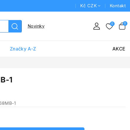
Kč CZK
Kontakt
Novinky
Značky A-Z
AKCE
B-1
468MB-1