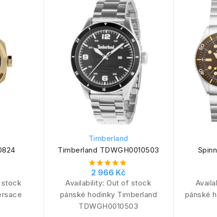
Timberland
0824
Timberland TDWGH0010503
Spin
2 966 Kč
 stock
Availability:
Out of stock
Availa
ersace
pánské hodinky Timberland
pánské h
TDWGH0010503