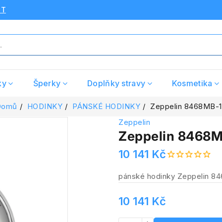
UT
ky
Šperky
Doplňky stravy
Kosmetika
Domů
HODINKY
PÁNSKÉ HODINKY
Zeppelin 8468MB-1
Zeppelin
Zeppelin 8468M
10 141 Kč
pánské hodinky Zeppelin 8
10 141 Kč