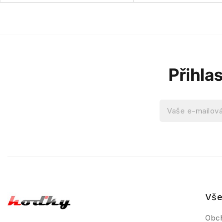
Přihla
Vše
Obc