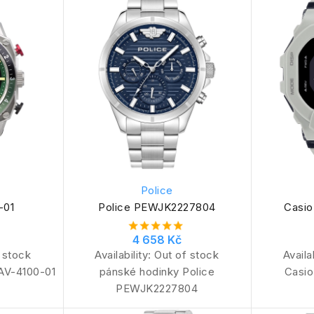
Police
-01
Police PEWJK2227804
Casi
4 658 Kč
 stock
Availability:
Out of stock
Availa
AV-4100-01
pánské hodinky Police
Casi
PEWJK2227804