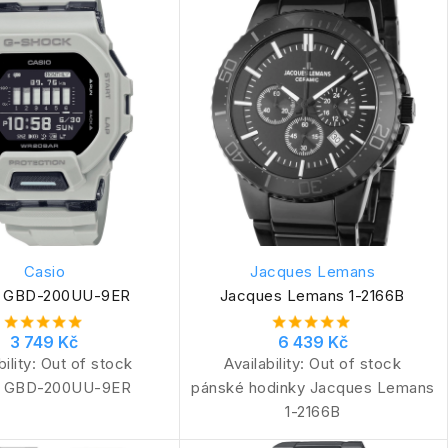
Casio
Jacques Lemans
o GBD-200UU-9ER
Jacques Lemans 1-2166B
3 749 Kč
6 439 Kč
bility:
Out of stock
Availability:
Out of stock
o GBD-200UU-9ER
pánské hodinky Jacques Lemans
1-2166B