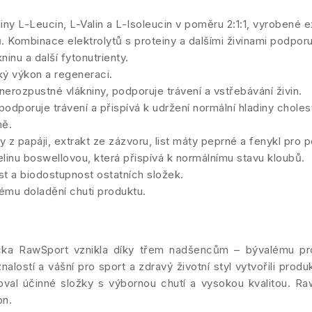
 L-Leucin, L-Valin a L-Isoleucin v poměru 2:1:1, vyrobené exk
 Kombinace elektrolytů s proteiny a dalšími živinami podporuj
inu a další fytonutrienty.
ký výkon a regeneraci.
nerozpustné vlákniny, podporuje trávení a vstřebávání živin.
podporuje trávení a přispívá k udržení normální hladiny cholest
mě.
 papáji, extrakt ze zázvoru, list máty peprné a fenykl pro p
elinu boswellovou, která přispívá k normálnímu stavu kloubů.
st a biodostupnost ostatních složek.
nému doladění chuti produktu.
ka RawSport vznikla díky třem nadšencům – bývalému pro
ostí a vášní pro sport a zdravý životní styl vytvořili produk
val účinné složky s výbornou chutí a vysokou kvalitou. RawS
on.