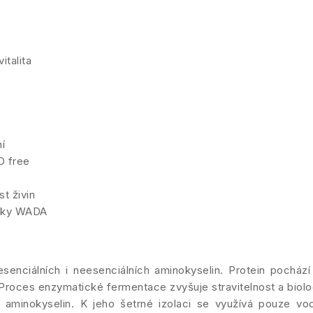
italita
í
O free
t živin
átky WADA
senciálních i neesenciálních aminokyselin. Protein pochází
Proces enzymatické fermentace zvyšuje stravitelnost a biolo
em aminokyselin. K jeho šetrné izolaci se využívá pouze vo