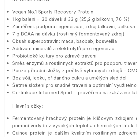
Vegan No.1 Sports Recovery Protein
1 kg balení = 30 dávek á 33 g (25,2 g bílkovin, 76 %)
Zaměření: podpora regenerace, zdroj bílkovin, celková v
7 g BCAA na dávku (rostlinný fermentovaný zdroj)
Obsah superpotravin: maca, baobab, boswellia
Aditivum minerálů a elektrolytů pro regeneraci
Probiotické kultury pro zdravé trávení
Směs enzymů a rostlinných extraktů pro podporu tráven
Pouze přírodní složky z pečlivě vybraných zdrojů – GM
Bez sóji, lepku, přidaného cukru a umělých sladidel
Šetrné složení pro snadné trávení a optimální využitelnos
Certifikace Informed Sport – prověřeno na zakázané l
Hlavní složky:
Fermentovaný hrachový protein je klíčovým zdrojem e
pomocí vody bez vysokých teplot a chemických látek. 
Quinoa protein je dalším kvalitním rostlinným zdroj