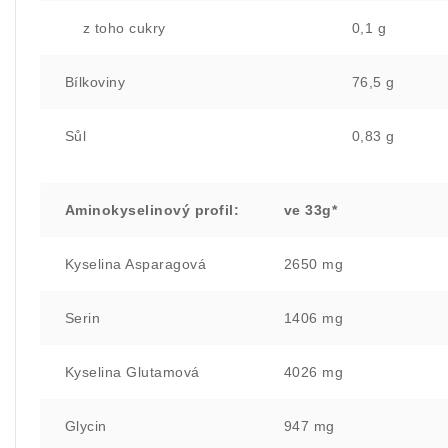
z toho cukry
0,1 g
Bílkoviny
76,5 g
Sůl
0,83 g
Aminokyselinový profil:
ve 33g*
Kyselina Asparagová
2650 mg
Serin
1406 mg
Kyselina Glutamová
4026 mg
Glycin
947 mg