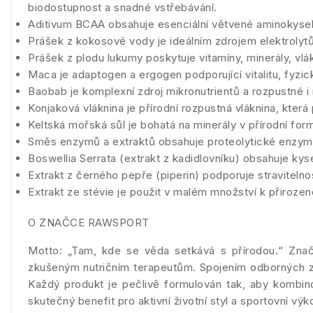
biodostupnost a snadné vstřebávání.
Aditivum BCAA obsahuje esenciální větvené aminokyseliny
Prášek z kokosové vody je ideálním zdrojem elektrolytů.
Prášek z plodu lukumy poskytuje vitamíny, minerály, vlákn
Maca je adaptogen a ergogen podporující vitalitu, fyzic
Baobab je komplexní zdroj mikronutrientů a rozpustné i 
Konjaková vláknina je přírodní rozpustná vláknina, která 
Keltská mořská sůl je bohatá na minerály v přírodní for
Směs enzymů a extraktů obsahuje proteolytické enzymy z
Boswellia Serrata (extrakt z kadidlovníku) obsahuje kys
Extrakt z černého pepře (piperin) podporuje stravitelno
Extrakt ze stévie je použit v malém množství k přiroze
O ZNAČCE RAWSPORT
Motto: „Tam, kde se věda setkává s přírodou.“ Znač
zkušeným nutričním terapeutům. Spojením odborných znal
Každý produkt je pečlivě formulován tak, aby kombino
skutečný benefit pro aktivní životní styl a sportovní výk