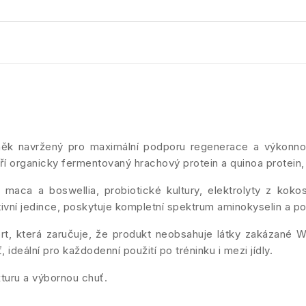
k navržený pro maximální podporu regenerace a výkonnosti
oří organicky fermentovaný hrachový protein a quinoa protei
maca a boswellia, probiotické kultury, elektrolyty z kokos
tivní jedince, poskytuje kompletní spektrum aminokyselin a pod
t, která zaručuje, že produkt neobsahuje látky zakázané 
ideální pro každodenní použití po tréninku i mezi jídly.
xturu a výbornou chuť.