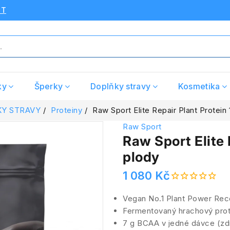
UT
ky
Šperky
Doplňky stravy
Kosmetika
Y STRAVY
Proteiny
Raw Sport Elite Repair Plant Protein 
Raw Sport
Raw Sport Elite 
plody
1 080 Kč
Vegan No.1 Plant Power Rec
Fermentovaný hrachový prot
7 g BCAA v jedné dávce (zd