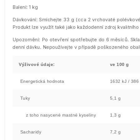
Balení: 1 kg
Dávkování: Smíchejte 33 g (cca 2 vrchovaté polévkové 
Produkt lze využít také jako každodenní zdroj kvalitního
Upozornění: Po otevření spotřebujte do 6 měsíců. Skl
denní dávku. Nepoužívejte v případě poškozeného obal
Výživové údaje:
ve 100 g
Energetická hodnota
1632 kJ / 386 
Tuky
5,1 g
z toho nasycené mastné kyseliny
1,3 g
Sacharidy
7,2 g