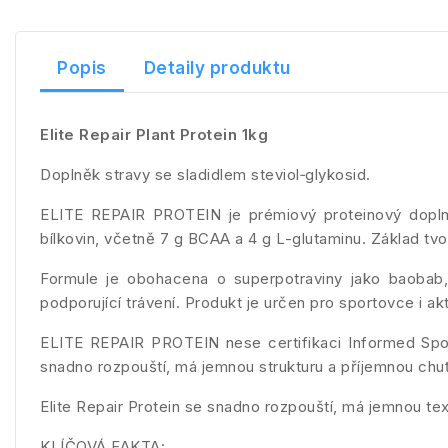
Popis
Detaily produktu
Elite Repair Plant Protein 1kg
Doplněk stravy se sladidlem steviol‑glykosid.
ELITE REPAIR PROTEIN je prémiový proteinový doplně
bílkovin, včetně 7 g BCAA a 4 g L-glutaminu. Základ tv
Formule je obohacena o superpotraviny jako baobab, 
podporující trávení. Produkt je určen pro sportovce i ak
ELITE REPAIR PROTEIN nese certifikaci Informed Spor
snadno rozpouští, má jemnou strukturu a příjemnou chuť, 
Elite Repair Protein se snadno rozpouští, má jemnou te
KLÍČOVÁ FAKTA: