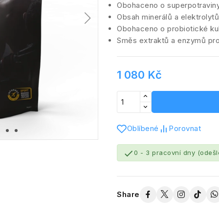
Obohaceno o superpotraviny
Obsah minerálů a elektrolyt
Obohaceno o probiotické kul
Směs extraktů a enzymů pro 
1 080 Kč
Oblíbené
Porovnat

0 - 3 pracovní dny (odeš
Share