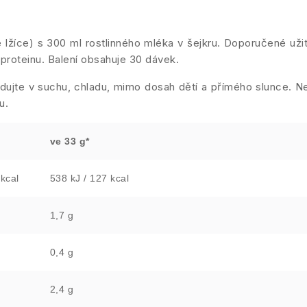
lžíce) s 300 ml rostlinného mléka v šejkru. Doporučené uži
 proteinu. Balení obsahuje 30 dávek.
adujte v suchu, chladu, mimo dosah dětí a přímého slunce. N
u.
ve 33 g*
kcal
538 kJ / 127 kcal
1,7 g
0,4 g
2,4 g