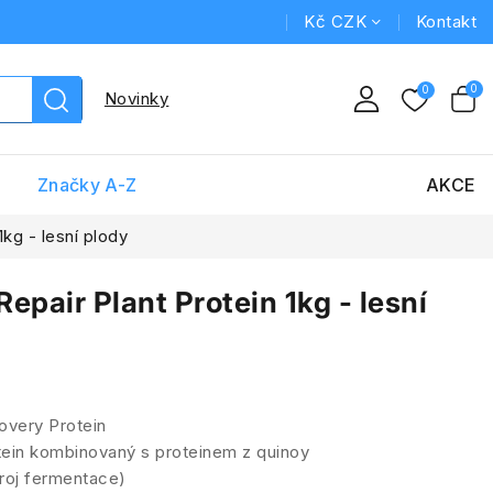
Kč CZK
Kontakt
Novinky
Značky A-Z
AKCE
1kg - lesní plody
Repair Plant Protein 1kg - lesní
overy Protein
ein kombinovaný s proteinem z quinoy
roj fermentace)