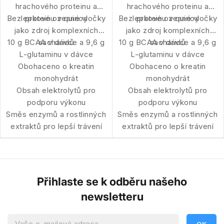
hrachového proteinu a
hrachového proteinu a
Bezlepkové ovesné vločky
proteinu z quinoy
Bezlepkové ovesné vločky
proteinu z quinoy
jako zdroj komplexních
jako zdroj komplexních
10 g BCAA v dávce a 9,6 g
sacharidů
10 g BCAA v dávce a 9,6 g
sacharidů
L-glutaminu v dávce
L-glutaminu v dávce
Obohaceno o kreatin
Obohaceno o kreatin
monohydrát
monohydrát
Obsah elektrolytů pro
Obsah elektrolytů pro
podporu výkonu
podporu výkonu
Směs enzymů a rostlinných
Směs enzymů a rostlinných
extraktů pro lepší trávení
extraktů pro lepší trávení
Přihlaste se k odběru našeho
newsletteru