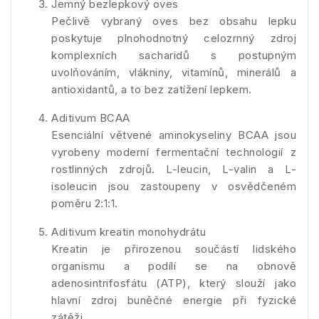
Jemný bezlepkový oves
Pečlivě vybraný oves bez obsahu lepku
poskytuje plnohodnotný celozrnný zdroj
komplexních sacharidů s postupným
uvolňováním, vlákniny, vitamínů, minerálů a
antioxidantů, a to bez zatížení lepkem.
Aditivum BCAA
Esenciální větvené aminokyseliny BCAA jsou
vyrobeny moderní fermentační technologií z
rostlinných zdrojů. L-leucin, L-valin a L-
isoleucin jsou zastoupeny v osvědčeném
poměru 2:1:1.
Aditivum kreatin monohydrátu
Kreatin je přirozenou součástí lidského
organismu a podílí se na obnově
adenosintrifosfátu (ATP), který slouží jako
hlavní zdroj buněčné energie při fyzické
zátěži.