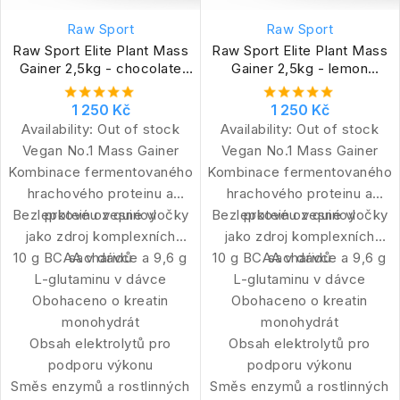
Raw Sport
Raw Sport
Raw Sport Elite Plant Mass
Raw Sport Elite Plant Mass
Gainer 2,5kg - chocolate
Gainer 2,5kg - lemon
fudge
cheesecake
1 250 Kč
1 250 Kč
Availability:
Out of stock
Availability:
Out of stock
Vegan No.1 Mass Gainer
Vegan No.1 Mass Gainer
Kombinace fermentovaného
Kombinace fermentovaného
hrachového proteinu a
hrachového proteinu a
Bezlepkové ovesné vločky
proteinu z quinoy
Bezlepkové ovesné vločky
proteinu z quinoy
jako zdroj komplexních
jako zdroj komplexních
10 g BCAA v dávce a 9,6 g
sacharidů
10 g BCAA v dávce a 9,6 g
sacharidů
L-glutaminu v dávce
L-glutaminu v dávce
Obohaceno o kreatin
Obohaceno o kreatin
monohydrát
monohydrát
Obsah elektrolytů pro
Obsah elektrolytů pro
podporu výkonu
podporu výkonu
Směs enzymů a rostlinných
Směs enzymů a rostlinných