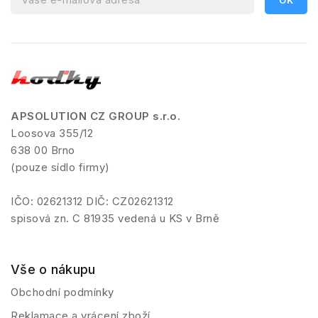
APSOLUTION CZ GROUP s.r.o.
Loosova 355/12
638 00 Brno
(pouze sídlo firmy)
IČO: 02621312 DIČ: CZ02621312
spisová zn. C 81935 vedená u KS v Brně
Vše o nákupu
Obchodní podmínky
Reklamace a vrácení zboží