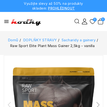
Využijte slevy až 50% na produkty
skladem:
PROHLÉDNOUT
menu
Domů
DOPLŇKY STRAVY
Sacharidy a gainery
Raw Sport Elite Plant Mass Gainer 2,5kg - vanilla