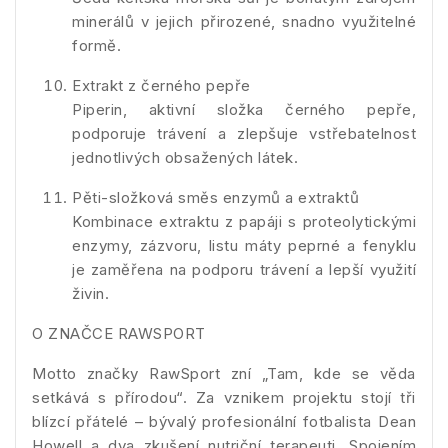
minerálů v jejich přirozené, snadno využitelné
formě.
Extrakt z černého pepře
Piperin, aktivní složka černého pepře,
podporuje trávení a zlepšuje vstřebatelnost
jednotlivých obsažených látek.
Pěti-složková směs enzymů a extraktů
Kombinace extraktu z papáji s proteolytickými
enzymy, zázvoru, listu máty peprné a fenyklu
je zaměřena na podporu trávení a lepší využití
živin.
O ZNAČCE RAWSPORT
Motto značky RawSport zní „Tam, kde se věda
setkává s přírodou“. Za vznikem projektu stojí tři
blízcí přátelé – bývalý profesionální fotbalista Dean
Howell a dva zkušení nutriční terapeuti. Spojením