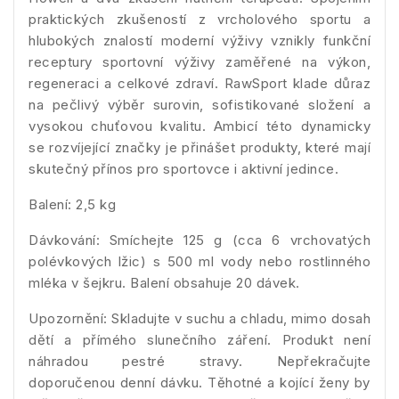
praktických zkušeností z vrcholového sportu a
hlubokých znalostí moderní výživy vznikly funkční
receptury sportovní výživy zaměřené na výkon,
regeneraci a celkové zdraví. RawSport klade důraz
na pečlivý výběr surovin, sofistikované složení a
vysokou chuťovou kvalitu. Ambicí této dynamicky
se rozvíjející značky je přinášet produkty, které mají
skutečný přínos pro sportovce i aktivní jedince.
Balení: 2,5 kg
Dávkování: Smíchejte 125 g (cca 6 vrchovatých
polévkových lžic) s 500 ml vody nebo rostlinného
mléka v šejkru. Balení obsahuje 20 dávek.
Upozornění: Skladujte v suchu a chladu, mimo dosah
dětí a přímého slunečního záření. Produkt není
náhradou pestré stravy. Nepřekračujte
doporučenou denní dávku. Těhotné a kojící ženy by