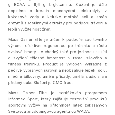
g BCAA a 9,6 g L-glutaminu. Složení je dále
doplněno o kreatin monohydrát, elektrolyty z
kokosové vody a keltské mořské soli a směs
enzymů s rostlinnými extrakty pro podporu trávení a
lepší využitelnost živin.
Mass Gainer Elite je určen k podpoře sportovního
výkonu, efektivní regenerace po tréninku a růstu
svalové hmoty. Je vhodný také pro jedince usilující
o zvýšení tělesné hmotnosti v rámci silového a
fitness tréninku. Produkt je vyroben výhradně z
pečlivě vybraných surovin a neobsahuje lepek, sóju,
mléčné bílkoviny, umělé přísady, umělá sladidla ani
přidaný cukr. Složení je GMO free.
Mass Gainer Elite je certifikován programem
Informed Sport, který zajišťuje testování produktů
sportovní výživy na přítomnost látek zakázaných
Světovou antidopingovou agenturou WADA.