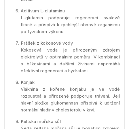
Aditivum L-glutaminu
L-glutamin podporuje regeneraci svalové
tkáně a přispívá k rychlejší obnově organismu
po fyzickém výkonu.
Prášek z kokosové vody
Kokosová voda je přirozeným zdrojem
elektrolytů v optimálním poměru. V kombinaci
s bílkovinami a dalšími živinami napomáhá
efektivní regeneraci a hydrataci.
Konjak
Vláknina z kořene konjaku je ve vodě
rozpustná a přirozeně podporuje trávení. Její
hlavní složka glukomannan přispívá k udržení
normální hladiny cholesterolu v krvi.
Keltská mořská sůl
Šedá keltská mořská sůl je bohatým zdrojem