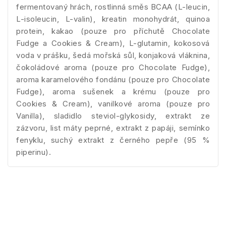
fermentovaný hrách, rostlinná směs BCAA (L-leucin,
L-isoleucin, L-valin), kreatin monohydrát, quinoa
protein, kakao (pouze pro příchutě Chocolate
Fudge a Cookies & Cream), L-glutamin, kokosová
voda v prášku, šedá mořská sůl, konjaková vláknina,
čokoládové aroma (pouze pro Chocolate Fudge),
aroma karamelového fondánu (pouze pro Chocolate
Fudge), aroma sušenek a krému (pouze pro
Cookies & Cream), vanilkové aroma (pouze pro
Vanilla), sladidlo steviol-glykosidy, extrakt ze
zázvoru, list máty peprné, extrakt z papáji, semínko
fenyklu, suchý extrakt z černého pepře (95 %
piperinu).