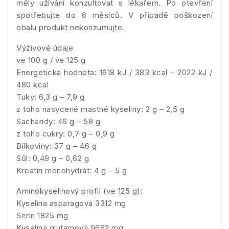
měly užívání konzultovat s lékařem. Po otevření
spotřebujte do 6 měsíců. V případě poškození
obalu produkt nekonzumujte.
Výživové údaje
ve 100 g / ve 125 g
Energetická hodnota: 1618 kJ / 383 kcal – 2022 kJ /
480 kcal
Tuky: 6,3 g – 7,9 g
z toho nasycené mastné kyseliny: 2 g – 2,5 g
Sacharidy: 46 g – 58 g
z toho cukry: 0,7 g – 0,9 g
Bílkoviny: 37 g – 46 g
Sůl: 0,49 g – 0,62 g
Kreatin monohydrát: 4 g – 5 g
Aminokyselinový profil (ve 125 g):
Kyselina asparagová 3312 mg
Serin 1825 mg
Kyselina glutamová 9662 mg