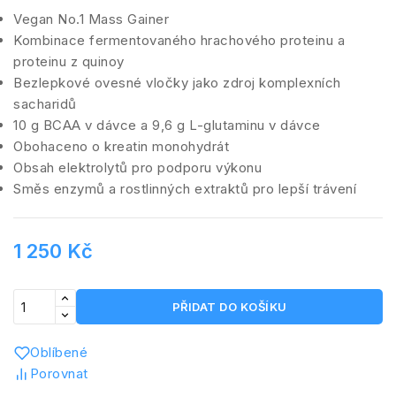
Vegan No.1 Mass Gainer
Kombinace fermentovaného hrachového proteinu a
proteinu z quinoy
Bezlepkové ovesné vločky jako zdroj komplexních
sacharidů
10 g BCAA v dávce a 9,6 g L-glutaminu v dávce
Obohaceno o kreatin monohydrát
Obsah elektrolytů pro podporu výkonu
Směs enzymů a rostlinných extraktů pro lepší trávení
1 250 Kč
PŘIDAT DO KOŠÍKU
Oblíbené
Porovnat