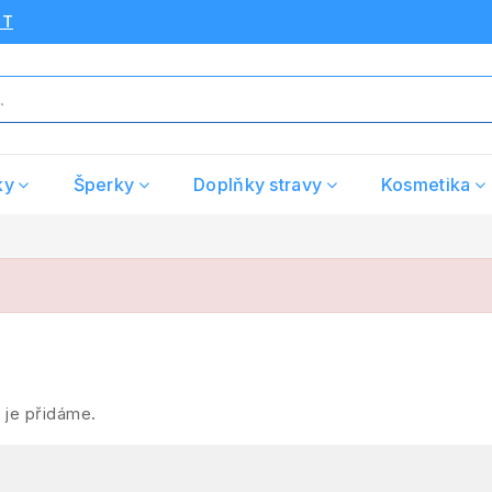
UT
ky
Šperky
Doplňky stravy
Kosmetika
 je přidáme.