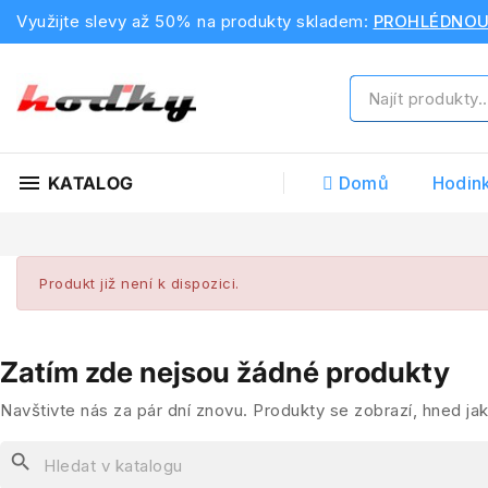
Využijte slevy až 50% na produkty skladem:
PROHLÉDNO
menu
KATALOG
Domů
Hodin
Produkt již není k dispozici.
Zatím zde nejsou žádné produkty
Navštivte nás za pár dní znovu. Produkty se zobrazí, hned jak
search