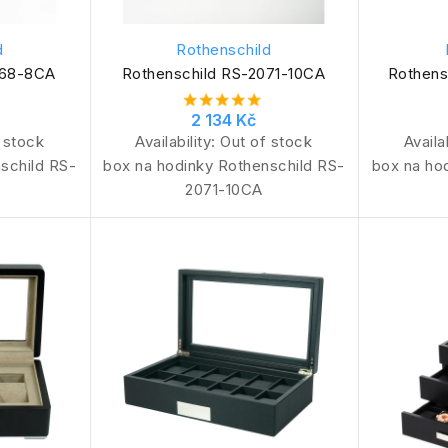
d
Rothenschild
268-8CA
Rothenschild RS-2071-10CA
Rothens
2 134 Kč
 stock
Availability:
Out of stock
Availa
schild RS-
box na hodinky Rothenschild RS-
box na ho
2071-10CA