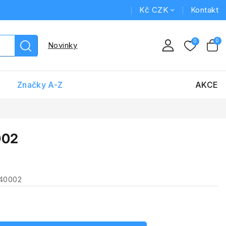
Kč CZK
Kontakt
Novinky
Značky A-Z
AKCE
002
 40002