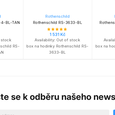
d
Rothenschild
0-4-BL-TAN
Rothenschild RS-3633-BL
Rothens
1 531 Kč
 stock
Availability:
Out of stock
Availa
schild RS-
box na hodinky Rothenschild RS-
box na ho
AN
3633-BL
ste se k odběru našeho news