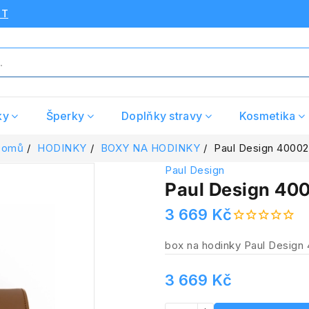
UT
ky
Šperky
Doplňky stravy
Kosmetika
Domů
HODINKY
BOXY NA HODINKY
Paul Design 40002
Paul Design
Paul Design 40
3 669 Kč
box na hodinky Paul Design
3 669 Kč