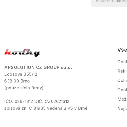
Vše
Obc
APSOLUTION CZ GROUP s.r.o.
Rekl
Loosova 355/12
Ochr
638 00 Brno
(pouze sídlo firmy)
Coo
Možn
IČO: 02621312 DIČ: CZ02621312
spisová zn. C 81935 vedená u KS v Brně
Nejč