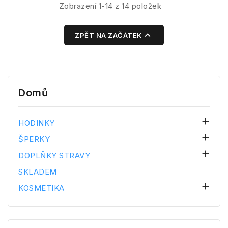
Zobrazení 1-14 z 14 položek

ZPĚT NA ZAČÁTEK
Domů

HODINKY

ŠPERKY

DOPLŇKY STRAVY
SKLADEM

KOSMETIKA