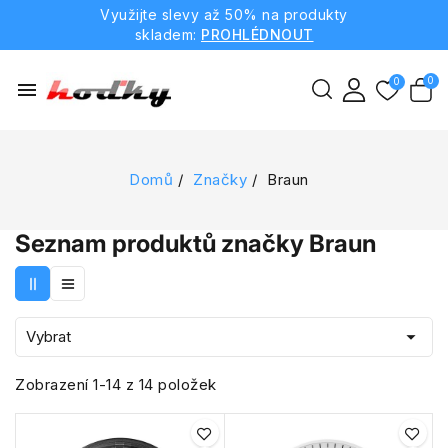
Využijte slevy až 50% na produkty
skladem:
PROHLÉDNOUT
menu
Domů
Značky
Braun
Seznam produktů značky Braun

Vybrat
Zobrazení 1-14 z 14 položek