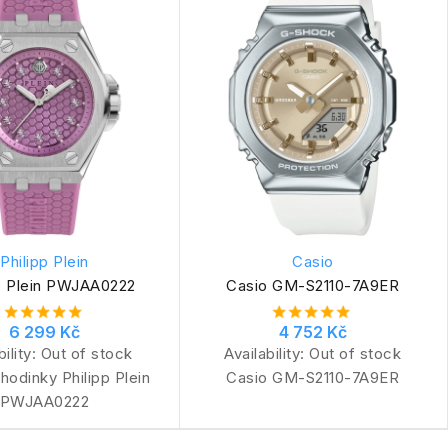
Philipp Plein
Casio
pp Plein PWJAA0222
Casio GM-S2110-7A9ER
6 299 Kč
4 752 Kč
bility:
Out of stock
Availability:
Out of stock
odinky Philipp Plein
Casio GM-S2110-7A9ER
PWJAA0222