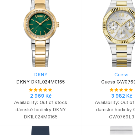
DKNY
Guess
DKNY DK1L024M0165
Guess GW076
2 969 Kč
3 982 Kč
Availability:
Out of stock
Availability:
Out of
dámské hodinky DKNY
dámské hodinky 
DK1L024M0165
GW0769L3