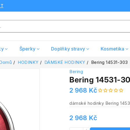
UT
ky
Šperky
Doplňky stravy
Kosmetika
Domů
HODINKY
DÁMSKÉ HODINKY
Bering 14531-303
Bering
Bering 14531-3
2 968 Kč
dámské hodinky Bering 145
2 968 Kč