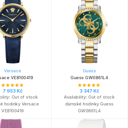
Versace
Guess
sace VE8100419
Guess GW0861L4
7 953 Kč
3 347 Kč
bility:
Out of stock
Availability:
Out of stock
é hodinky Versace
dámské hodinky Guess
VE8100419
GW0861L4