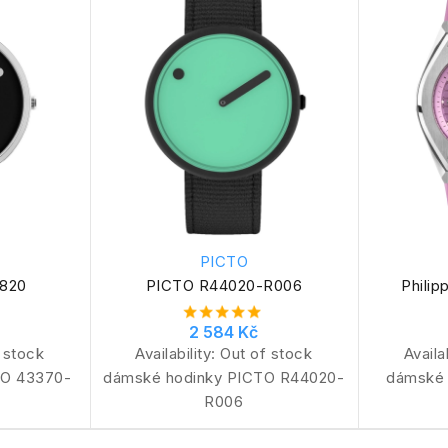
PICTO
2820
PICTO R44020-R006
Phili
2 584 Kč
 stock
Availability:
Out of stock
Availa
TO 43370-
dámské hodinky PICTO R44020-
dámské h
R006