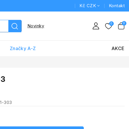
Kč CZK
Kontakt
Novinky
Značky A-Z
AKCE
03
31-303