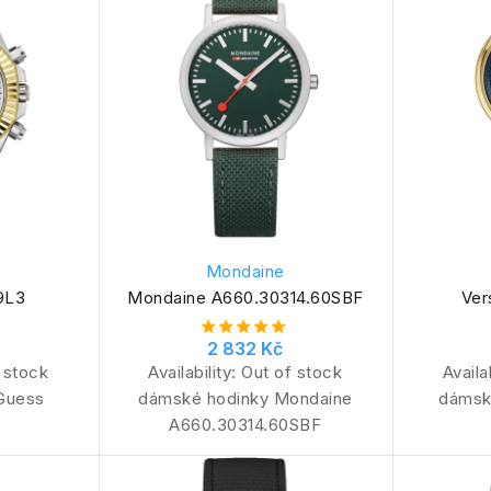
Mondaine
9L3
Mondaine A660.30314.60SBF
Ver
2 832 Kč
 stock
Availability:
Out of stock
Availa
Guess
dámské hodinky Mondaine
dámsk
A660.30314.60SBF