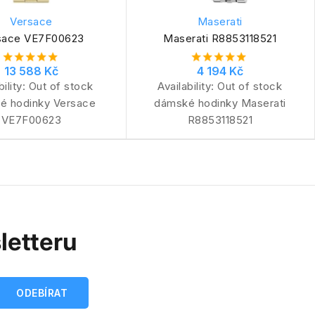
Versace
Maserati
sace VE7F00623
Maserati R8853118521
13 588 Kč
4 194 Kč
bility:
Out of stock
Availability:
Out of stock
é hodinky Versace
dámské hodinky Maserati
VE7F00623
R8853118521
letteru