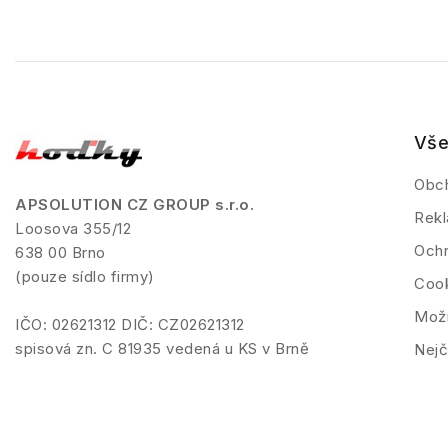
Vše
Obc
APSOLUTION CZ GROUP s.r.o.
Rekl
Loosova 355/12
Ochr
638 00 Brno
(pouze sídlo firmy)
Coo
Možn
IČO: 02621312 DIČ: CZ02621312
spisová zn. C 81935 vedená u KS v Brně
Nejč