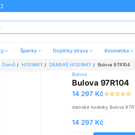
UT
ky
Šperky
Doplňky stravy
Kosmetika
Domů
HODINKY
DÁMSKÉ HODINKY
Bulova 97R104
Bulova
Bulova 97R104
14 297 Kč
dámské hodinky Bulova 97R
14 297 Kč