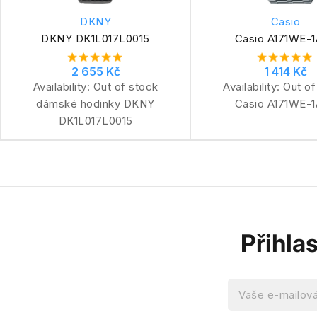
DKNY
Casio
DKNY DK1L017L0015
Casio A171WE-
2 655 Kč
1 414 Kč
Availability:
Out of stock
Availability:
Out of
dámské hodinky DKNY
Casio A171WE-
DK1L017L0015
Přihla