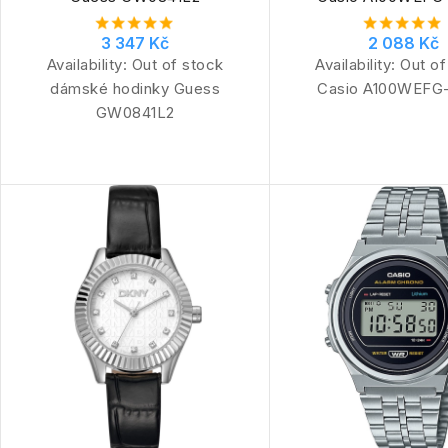
3 347 Kč
2 088 Kč
Availability:
Out of stock
Availability:
Out of
dámské hodinky Guess
Casio A100WEFG
GW0841L2