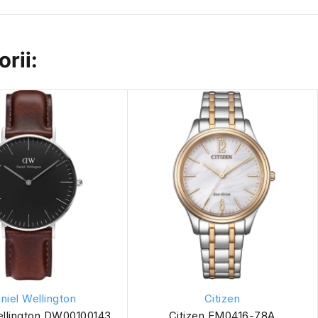
rii:
niel Wellington
Citizen
ellington DW00100143
Citizen EM0416-78A