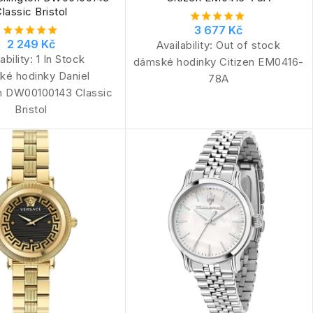
lassic Bristol
3 677 Kč
2 249 Kč
Availability:
Out of stock
ability:
1 In Stock
dámské hodinky Citizen EM0416-
ké hodinky Daniel
78A
on DW00100143 Classic
Bristol