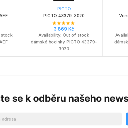
PICTO
1AEF
PICTO 43379-3020
Ver
3 869 Kč
 stock
Availability:
Out of stock
Availa
1AEF
dámské hodinky PICTO 43379-
dámsk
3020
ste se k odběru našeho news