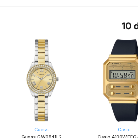
10 
Guess
Casio
Guess GW0841L2
Casio A100WEFG