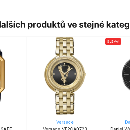
dalších produktů ve stejné katego
SLEVA!
Versace
Da
-9AEF
Versace VE2CA0723
Daniel W