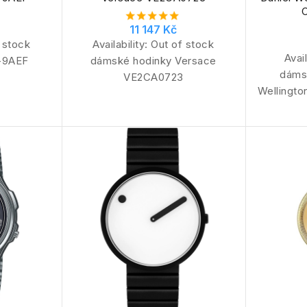
C
11 147 Kč
 stock
Availability:
Out of stock
Avail
-9AEF
dámské hodinky Versace
dáms
VE2CA0723
Wellingt