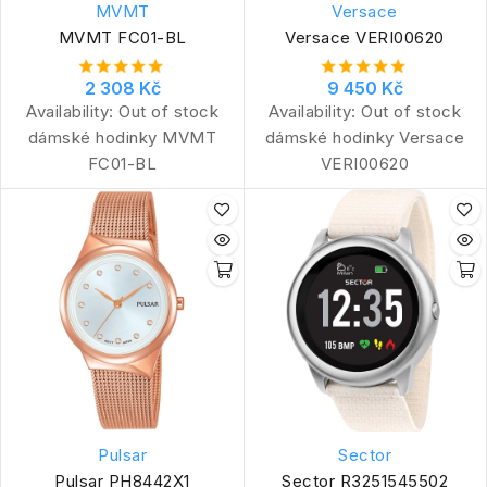
MVMT
Versace
MVMT FC01-BL
Versace VERI00620
2 308 Kč
9 450 Kč
Availability:
Out of stock
Availability:
Out of stock
dámské hodinky MVMT
dámské hodinky Versace
FC01-BL
VERI00620
Pulsar
Sector
Pulsar PH8442X1
Sector R3251545502