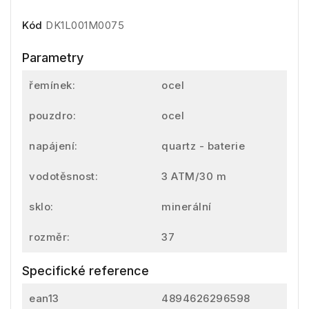
Kód
DK1L001M0075
Parametry
řemínek:
ocel
pouzdro:
ocel
napájení:
quartz - baterie
vodotěsnost:
3 ATM/30 m
sklo:
minerální
rozměr:
37
Specifické reference
ean13
4894626296598