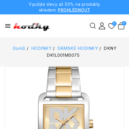
Využijte slevy až 50% na produkty
skladem:
PROHLÉDNOUT
menu
Domů
HODINKY
DÁMSKÉ HODINKY
DKNY
DK1L001M0075