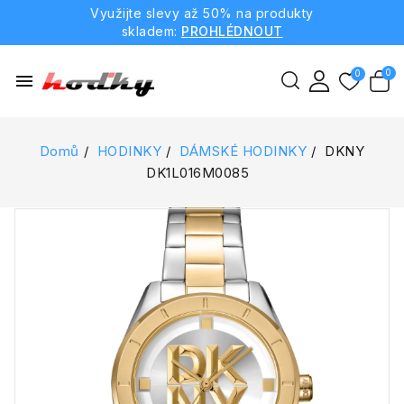
Využijte slevy až 50% na produkty
skladem:
PROHLÉDNOUT
menu
Domů
HODINKY
DÁMSKÉ HODINKY
DKNY
DK1L016M0085