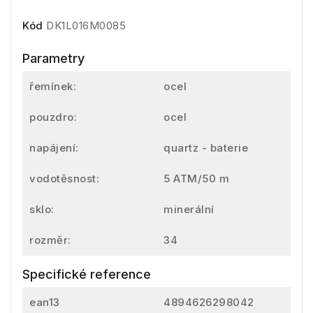
Kód
DK1L016M0085
Parametry
řemínek:
ocel
pouzdro:
ocel
napájení:
quartz - baterie
vodotěsnost:
5 ATM/50 m
sklo:
minerální
rozměr:
34
Specifické reference
ean13
4894626298042