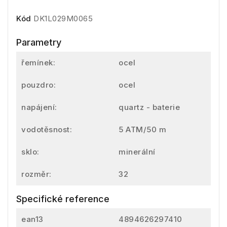
Kód
DK1L029M0065
Parametry
řemínek:
ocel
pouzdro:
ocel
napájení:
quartz - baterie
vodotěsnost:
5 ATM/50 m
sklo:
minerální
rozměr:
32
Specifické reference
ean13
4894626297410