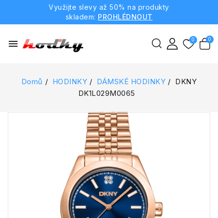
Využijte slevy až 50% na produkty
skladem:
PROHLÉDNOUT
menu
Domů
HODINKY
DÁMSKÉ HODINKY
DKNY
DK1L029M0065