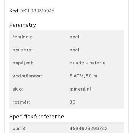
Kód
DK1L038M0045
Parametry
řemínek:
ocel
pouzdro:
ocel
napájení:
quartz - baterie
vodotěsnost:
5 ATM/50 m
sklo:
minerální
rozměr:
30
Specifické reference
ean13
4894626299742