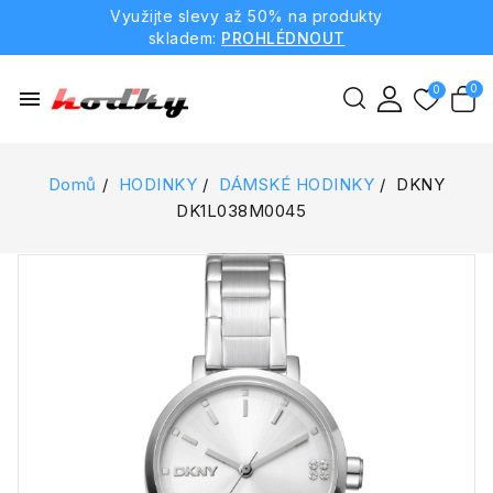
Využijte slevy až 50% na produkty
skladem:
PROHLÉDNOUT
menu
Domů
HODINKY
DÁMSKÉ HODINKY
DKNY
DK1L038M0045