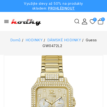
Využijte slevy až 50% na produkty
skladem:
PROHLÉDNOUT
menu
Domů
HODINKY
DÁMSKÉ HODINKY
Guess
GW0472L2