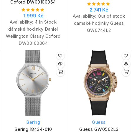
Oxford DW00100064
2 741 Kč
1 999 Kč
Availability:
Out of stock
Availability:
4 In Stock
dámské hodinky Guess
dámské hodinky Daniel
GW0744L2
Wellington Classy Oxford
DW00100064
Bering
Guess
Bering 18434-010
Guess GW0562L3