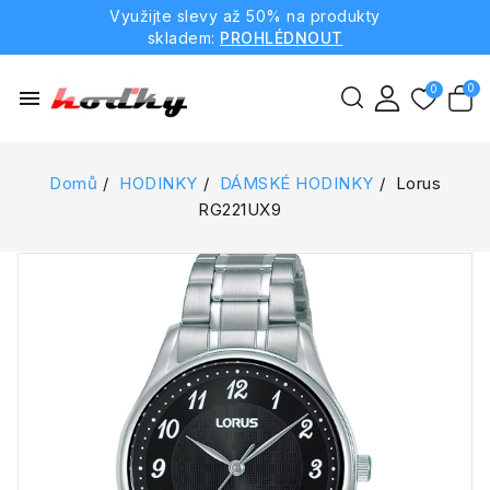
Využijte slevy až 50% na produkty
skladem:
PROHLÉDNOUT
menu
Domů
HODINKY
DÁMSKÉ HODINKY
Lorus
RG221UX9