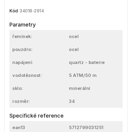
Kód
34018-2914
Parametry
řemínek:
ocel
pouzdro:
ocel
napájení:
quartz - baterie
vodotěsnost:
5 ATM/50 m
sklo:
minerální
rozměr:
34
Specifické reference
ean13
5712799031251