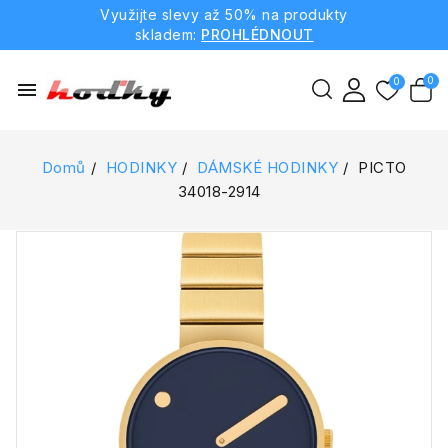
Využijte slevy až 50% na produkty
skladem:
PROHLÉDNOUT
menu
Domů
HODINKY
DÁMSKÉ HODINKY
PICTO
34018-2914