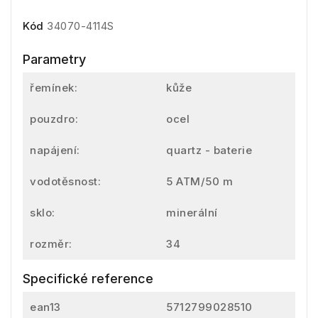
Kód
34070-4114S
Parametry
řemínek:
kůže
pouzdro:
ocel
napájení:
quartz - baterie
vodotěsnost:
5 ATM/50 m
sklo:
minerální
rozměr:
34
Specifické reference
ean13
5712799028510