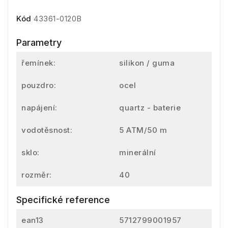
Kód
43361-0120B
Parametry
řemínek:
silikon / guma
pouzdro:
ocel
napájení:
quartz - baterie
vodotěsnost:
5 ATM/50 m
sklo:
minerální
rozměr:
40
Specifické reference
ean13
5712799001957