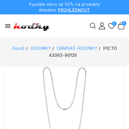
Využijte slevy až 50% na produkty
skladem:
PROHLÉDNOUT
menu
Domů
HODINKY
DÁMSKÉ HODINKY
PICTO
43363-9012S