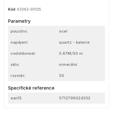
Kód
43363-9012S
Parametry
pouzdro:
ocel
napájení:
quartz - baterie
vodotěsnost:
5 ATM/50 m
sklo:
minerální
rozměr:
30
Specifické reference
ean13
5712799024352